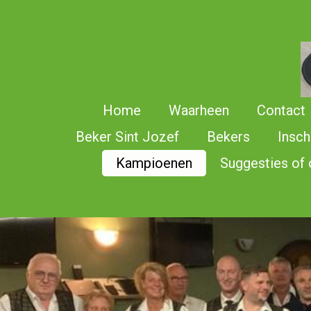
Ga
direct
naar
de
hoofdinhoud
Home
Waarheen
Contact
Beker Sint Jozef
Bekers
Insch
Kampioenen
Suggesties of