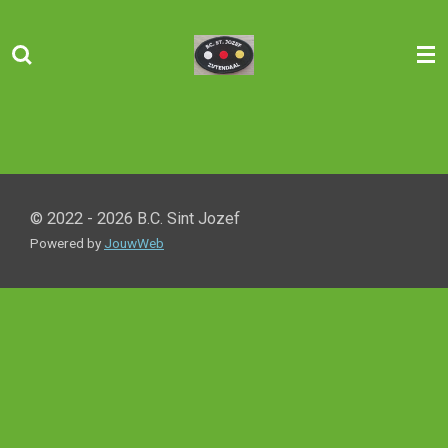
Ga
direct
naar
de
hoofdinhoud
© 2022 - 2026 B.C. Sint Jozef
Powered by
JouwWeb