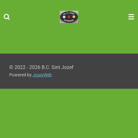
Ga
direct
naar
de
hoofdinhoud
© 2022 - 2026 B.C. Sint Jozef
Powered by
JouwWeb