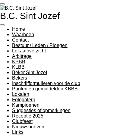
Ga
direct
B.C. Sint Jozef
naar
de
hoofdinhoud
Home
Waarheen
Contact
Bestuur / Leden / Ploegen
Lokaaloverzicht
Arbitrage
KBBB
KLBB
Beker Sint Jozef
Bekers
Inschrijfformulieren voor de club
Punten en gemiddelden KBBB
Lokalen
Fotogalerij
Kampioenen
Suggesties of opmerkingen
Receptie 2025
Clubfeest
Nieuwsbrieven
Links