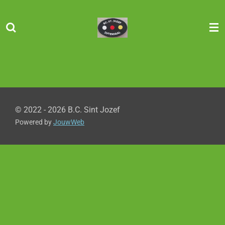
Ga
direct
naar
de
hoofdinhoud
© 2022 - 2026 B.C. Sint Jozef
Powered by
JouwWeb