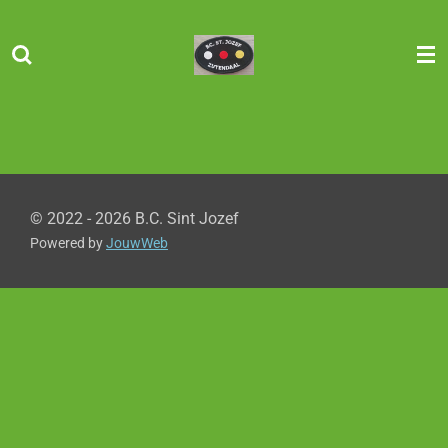
Ga
direct
naar
de
hoofdinhoud
© 2022 - 2026 B.C. Sint Jozef
Powered by
JouwWeb