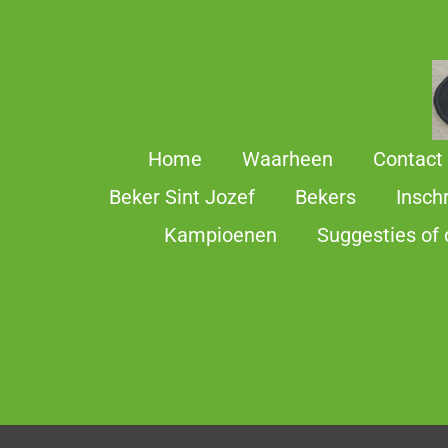
Ga
direct
naar
de
hoofdinhoud
Home
Waarheen
Contact
Beker Sint Jozef
Bekers
Insch
Kampioenen
Suggesties of