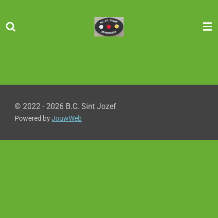
Ga
direct
naar
de
hoofdinhoud
© 2022 - 2026 B.C. Sint Jozef
Powered by
JouwWeb