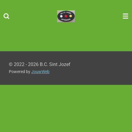
Ga
direct
naar
de
hoofdinhoud
© 2022 - 2026 B.C. Sint Jozef
Powered by
JouwWeb