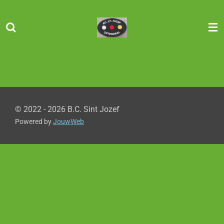
Ga
direct
naar
de
hoofdinhoud
© 2022 - 2026 B.C. Sint Jozef
Powered by
JouwWeb