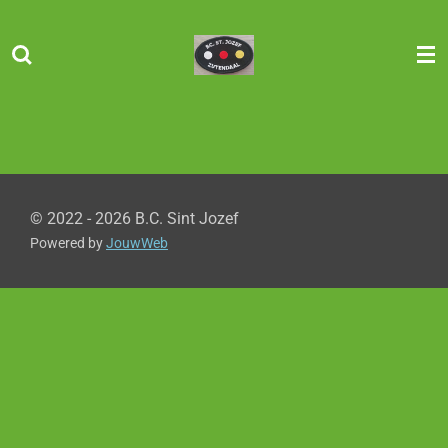
Ga
direct
naar
de
hoofdinhoud
© 2022 - 2026 B.C. Sint Jozef
Powered by
JouwWeb