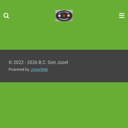
Ga
direct
naar
de
hoofdinhoud
© 2022 - 2026 B.C. Sint Jozef
Powered by
JouwWeb