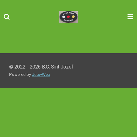
Ga
direct
naar
de
hoofdinhoud
© 2022 - 2026 B.C. Sint Jozef
Powered by
JouwWeb