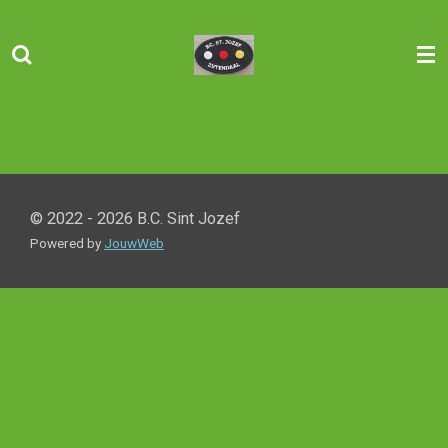
Ga
direct
naar
de
hoofdinhoud
© 2022 - 2026 B.C. Sint Jozef
Powered by
JouwWeb