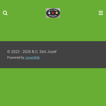
Ga
direct
naar
de
hoofdinhoud
© 2022 - 2026 B.C. Sint Jozef
Powered by
JouwWeb