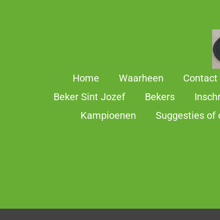
Ga
direct
naar
de
hoofdinhoud
Home
Waarheen
Contact
Beker Sint Jozef
Bekers
Insch
Kampioenen
Suggesties of