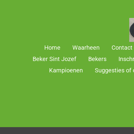
Ga
direct
naar
de
hoofdinhoud
Home
Waarheen
Contact
Beker Sint Jozef
Bekers
Insch
Kampioenen
Suggesties of