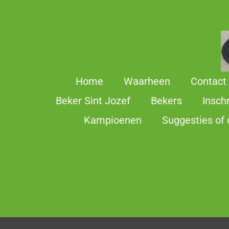
Ga
direct
naar
de
hoofdinhoud
Home
Waarheen
Contact
Beker Sint Jozef
Bekers
Insch
Kampioenen
Suggesties of