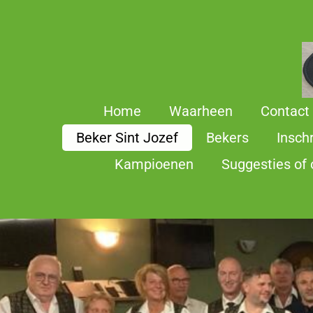
Ga
direct
naar
de
hoofdinhoud
Home
Waarheen
Contact
Beker Sint Jozef
Bekers
Insch
Kampioenen
Suggesties of