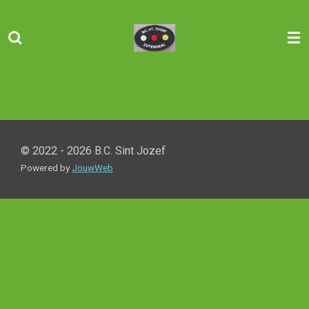
Ga
direct
naar
de
hoofdinhoud
© 2022 - 2026 B.C. Sint Jozef
Powered by
JouwWeb