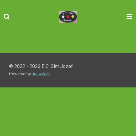
Ga
direct
naar
de
hoofdinhoud
© 2022 - 2026 B.C. Sint Jozef
Powered by
JouwWeb