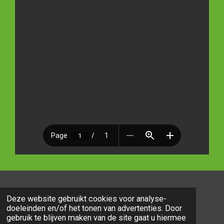
© 2022 - 2026 B.C. Sint Jozef
Deze website gebruikt cookies voor analyse-
Powered by
JouwWeb
doeleinden en/of het tonen van advertenties. Door
gebruik te blijven maken van de site gaat u hiermee