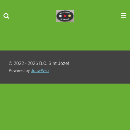
Ga
direct
naar
de
hoofdinhoud
© 2022 - 2026 B.C. Sint Jozef
Powered by
JouwWeb