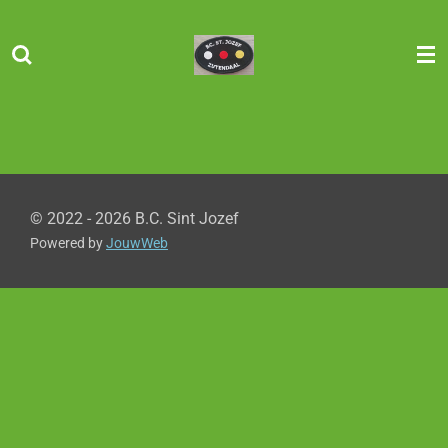
Ga
direct
naar
de
hoofdinhoud
© 2022 - 2026 B.C. Sint Jozef
Powered by
JouwWeb