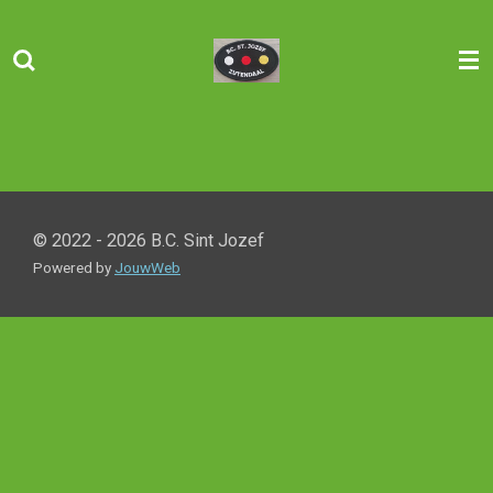
Ga
direct
naar
de
hoofdinhoud
© 2022 - 2026 B.C. Sint Jozef
Powered by
JouwWeb