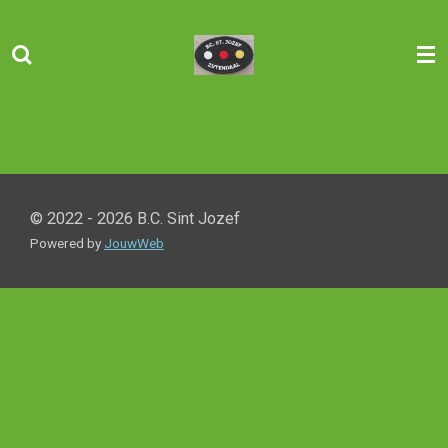
Ga
direct
naar
de
hoofdinhoud
© 2022 - 2026 B.C. Sint Jozef
Powered by
JouwWeb