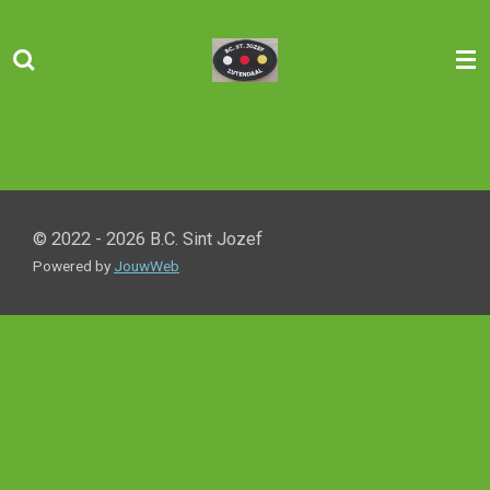
Ga
direct
naar
de
hoofdinhoud
© 2022 - 2026 B.C. Sint Jozef
Powered by
JouwWeb