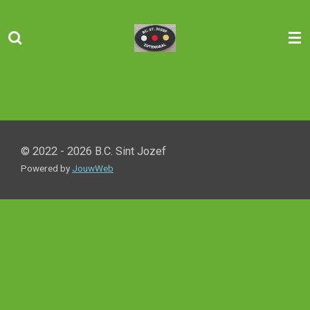
Ga
direct
naar
de
hoofdinhoud
© 2022 - 2026 B.C. Sint Jozef
Powered by
JouwWeb