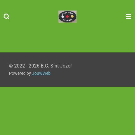
Ga
direct
naar
de
hoofdinhoud
© 2022 - 2026 B.C. Sint Jozef
Powered by
JouwWeb