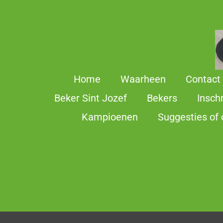
Ga
direct
naar
de
hoofdinhoud
Home
Waarheen
Contact
Beker Sint Jozef
Bekers
Insch
Kampioenen
Suggesties of