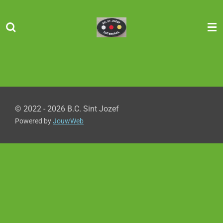
Ga
direct
naar
de
hoofdinhoud
© 2022 - 2026 B.C. Sint Jozef
Powered by
JouwWeb