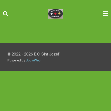
Ga
direct
naar
de
hoofdinhoud
© 2022 - 2026 B.C. Sint Jozef
Powered by
JouwWeb