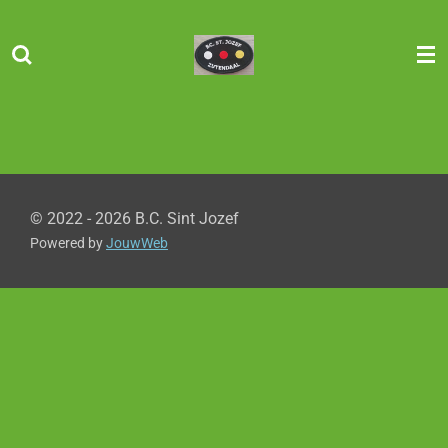
Ga
direct
naar
de
hoofdinhoud
© 2022 - 2026 B.C. Sint Jozef
Powered by
JouwWeb