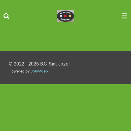
Ga
direct
naar
de
hoofdinhoud
© 2022 - 2026 B.C. Sint Jozef
Powered by
JouwWeb