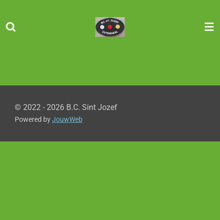
Ga
direct
naar
de
hoofdinhoud
© 2022 - 2026 B.C. Sint Jozef
Powered by
JouwWeb