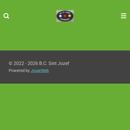
Ga
direct
naar
de
hoofdinhoud
© 2022 - 2026 B.C. Sint Jozef
Powered by
JouwWeb