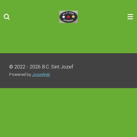
Ga
direct
naar
de
hoofdinhoud
© 2022 - 2026 B.C. Sint Jozef
Powered by
JouwWeb