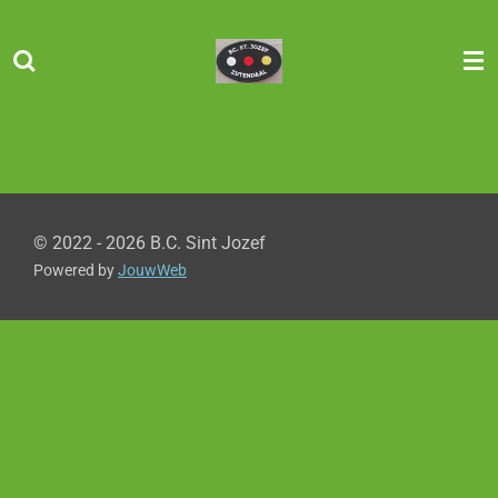
Ga
direct
naar
de
hoofdinhoud
© 2022 - 2026 B.C. Sint Jozef
Powered by
JouwWeb