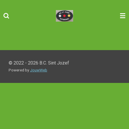
Ga
direct
naar
de
hoofdinhoud
© 2022 - 2026 B.C. Sint Jozef
Powered by
JouwWeb