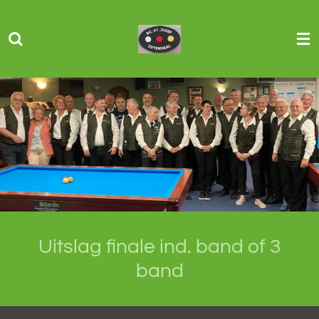
Ga
direct
naar
de
hoofdinhoud
Uitslag finale ind. band of 3
band