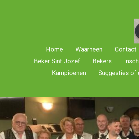
Ga
direct
naar
de
hoofdinhoud
Home
Waarheen
Contact
Beker Sint Jozef
Bekers
Insch
Kampioenen
Suggesties of