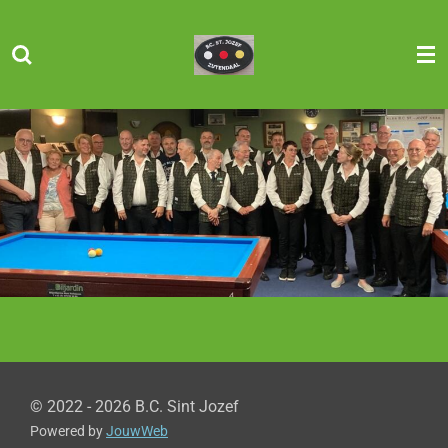
Ga
direct
naar
de
hoofdinhoud
© 2022 - 2026 B.C. Sint Jozef
Powered by
JouwWeb