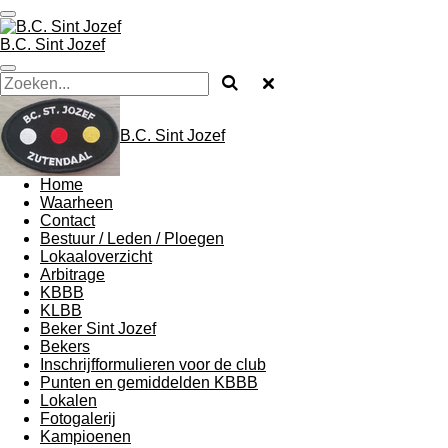
Ga
direct
B.C. Sint Jozef
naar
de
hoofdinhoud
B.C. Sint Jozef
Home
Waarheen
Contact
Bestuur / Leden / Ploegen
Lokaaloverzicht
Arbitrage
KBBB
KLBB
Beker Sint Jozef
Bekers
Inschrijfformulieren voor de club
Punten en gemiddelden KBBB
Lokalen
Fotogalerij
Kampioenen