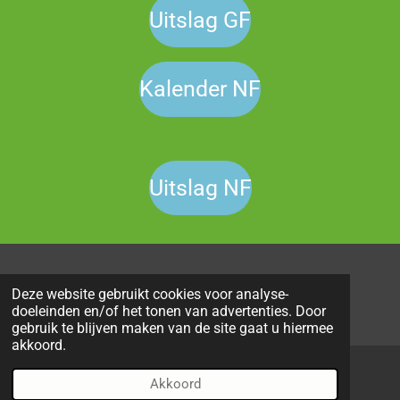
Uitslag GF
Kalender NF
Uitslag NF
© 2022 - 2026 B.C. Sint Jozef
Deze website gebruikt cookies voor analyse-
Powered by
JouwWeb
doeleinden en/of het tonen van advertenties. Door
gebruik te blijven maken van de site gaat u hiermee
akkoord.
Akkoord
E-mailadres
Telefoonnummer